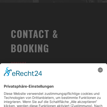
CONTACT &
BOOKING
CONTACT
Wolfgang Kemmerling
+49 (0) 151 12 57 24 70
Mail to:
wolfgang@plexiphones.com
BOOKING:
KS Music
Booking & Promotion