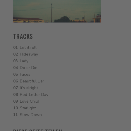
TRACKS
01
Let it roll
02
Hideaway
03
Lady
04
Do or Die
05
Faces
06
Beautiful Liar
07
It’s alright
08
Red-Letter Day
09
Love Child
10
Starlight
11
Slow Down