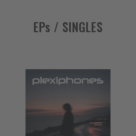
EP
s
/ SINGLES