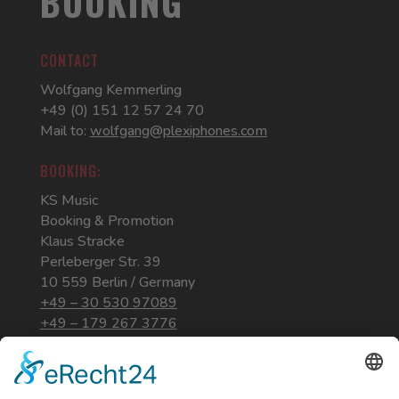
BOOKING
CONTACT
Wolfgang Kemmerling
+49 (0) 151 12 57 24 70
Mail to:
wolfgang@plexiphones.com
BOOKING:
KS Music
Booking & Promotion
Klaus Stracke
Perleberger Str. 39
10 559 Berlin / Germany
+49 – 30 530 97089
+49 – 179 267 3776
www.ksmusic-booking.de